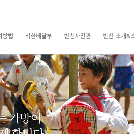
여방법
착한배달부
반친사진관
반친 소개&