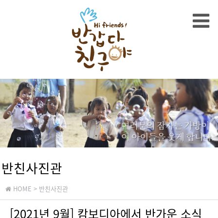
반친사진관
HOME
> 반친사진관
[2021년 9월] 캄보디아에서 반가운 소식