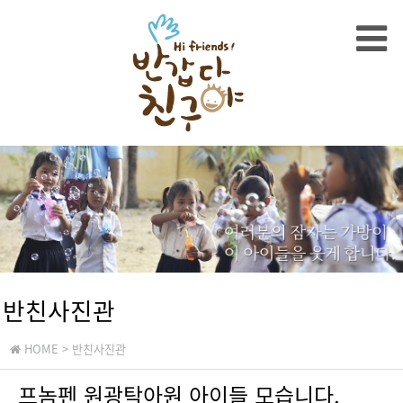
반친사진관
HOME
> 반친사진관
프놈펜 원광탁아원 아이들 모습니다.